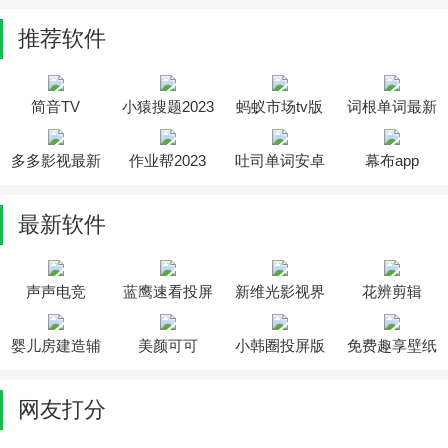
推荐软件
简音TV
小猿搜题2023
蚂蚁市场tv版
词根单词最新
版
多多影视最新
作业帮2023
吐司单词安卓
幕布app
版
版
最新软件
声声电竞
蓝鹰速看投屏
新维光影视界
花辨剪辑
婴儿房建造辅
美颜可可
小韩圈投屏版
免费趣享壁纸
助
网友打分